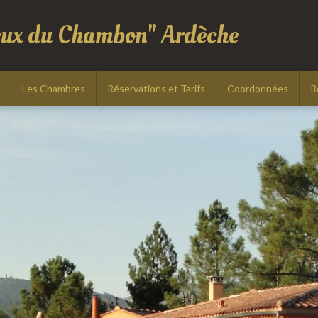
eux du Chambon" Ardèche
Les Chambres
Réservations et Tarifs
Coordonnées
R