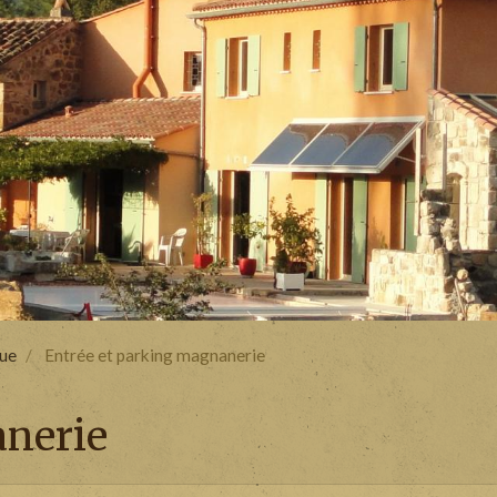
ue
Entrée et parking magnanerie
anerie