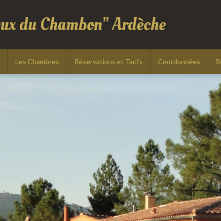
eux du Chambon" Ardèche
Les Chambres
Réservations et Tarifs
Coordonnées
R